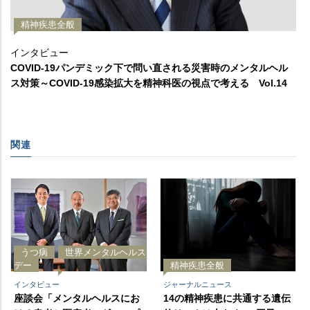
精神疾患全般
インタビュー
COVID-19パンデミック下で問い直される災害時のメンタルヘル
ス対策～COVID-19感染拡大を精神科医の視点で考える Vol.14
関連
うつ病
世界メンタルヘルス
デー
精神疾患全般
インタビュー
ジャーナルニュース
座談会「メンタルヘルスにお
14の精神疾患に共通する遺伝