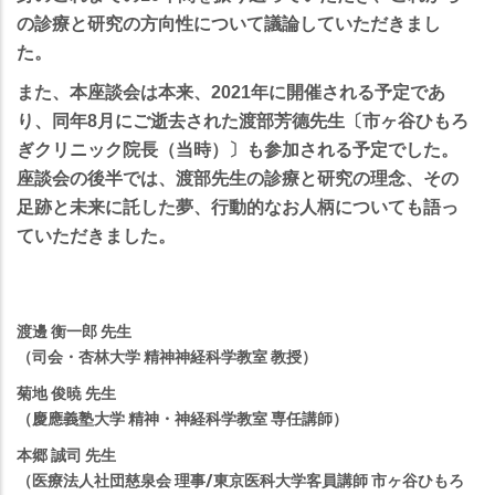
の診療と研究の方向性について議論していただきまし
た。
また、本座談会は本来、2021年に開催される予定であ
り、同年8月にご逝去された渡部芳德先生〔市ヶ谷ひもろ
ぎクリニック院長（当時）〕も参加される予定でした。
座談会の後半では、渡部先生の診療と研究の理念、その
足跡と未来に託した夢、行動的なお人柄についても語っ
ていただきました。
渡邊 衡一郎 先生
（司会・杏林大学 精神神経科学教室 教授）
菊地 俊暁 先生
（慶應義塾大学 精神・神経科学教室 専任講師）
本郷 誠司 先生
（医療法人社団慈泉会 理事/東京医科大学客員講師 市ヶ谷ひもろ