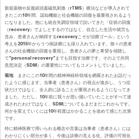
新規薬物や反復経頭蓋磁気刺激（rTMS）療法などが導入されて
きたこの10年間、認知機能と社会機能の回復を最重視されるよう
になりました。他にも統合失調症領域で説いてきた「症状の回復
（recovery）でよしとするのではなく、自立した生活や就労も
含み、患者さんが納得するrecoveryこそが治療ゴール」という
考えを2015年からうつ病診療にも採り入れています。個々の患者
さんの社会機能の回復を重視し、患者さんの夢と希望を傾聴し
て“personal recovery”までも目指す治療です。その上で共同
意思決定（SDM）の重要性についてもコメントしていました。
菊地
まさにこの10年間の精神神経科領域を網羅されたお話だっ
たように感じます。当事者（患者さん）の視点が進歩し、うつ症
状だけではなく、全人的に診ることが重視されるようになってき
ました。ただし、10年前に我々が思い描いていたことがすべて達
成されたわけではなく、SDMについてもまだまだこれからです。
何かを変えていくには10年程度はかかることを改めて感じた次第
です。
特に精神医療で用いられる概念や言葉は当事者（患者さん）には
わかりにくい部分が多く、今後は診療の見える化、評価の可視化