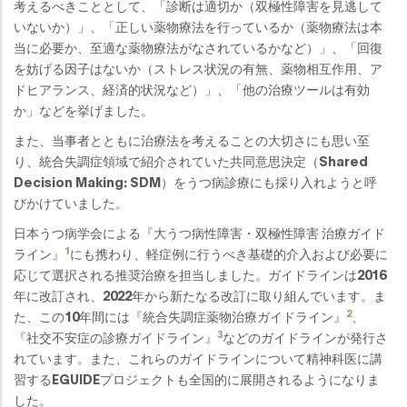
考えるべきこととして、「診断は適切か（双極性障害を見逃して
いないか）」、「正しい薬物療法を行っているか（薬物療法は本
当に必要か、至適な薬物療法がなされているかなど）」、「回復
を妨げる因子はないか（ストレス状況の有無、薬物相互作用、ア
ドヒアランス、経済的状況など）」、「他の治療ツールは有効
か」などを挙げました。
また、当事者とともに治療法を考えることの大切さにも思い至
り、統合失調症領域で紹介されていた共同意思決定（Shared
Decision Making: SDM）をうつ病診療にも採り入れようと呼
びかけていました。
日本うつ病学会による『大うつ病性障害・双極性障害 治療ガイド
1
ライン』
にも携わり、軽症例に行うべき基礎的介入および必要に
応じて選択される推奨治療を担当しました。ガイドラインは2016
年に改訂され、2022年から新たなる改訂に取り組んでいます。ま
2
た、この10年間には『統合失調症薬物治療ガイドライン』
、
3
『社交不安症の診療ガイドライン』
などのガイドラインが発行さ
れています。また、これらのガイドラインについて精神科医に講
習するEGUIDEプロジェクトも全国的に展開されるようになりま
した。