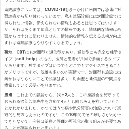
遠隔診療については、COVID-19をきっかけに米国では急速に対
面診療から切り替わっています。私も遠隔診療には対面診療では
得られない情報、伝えられない情報もあるとは思ってはいます
が、それはあくまで知識としての情報であり、情緒的な情報は画
面からは十分に伝わりません。情緒的な情報を伝える技術が向上
すれば遠隔診療もやりやすくなるでしょう。
菊地
CBTにも対面型と通信型があり、通信型にも完全な独学タ
イプ（self-help）のもの、医師と患者が共同で参画するタイプ
があります。独学タイプはいつでもどこでもアクセスできること
がメリットですが、脱落も多いのが実情です。対面型も施設に出
向かねばならないことで脱落は多く、対面型と通信型の中間点を
模索していく必要がありますね。
渡邊
これまでの議論から、我々3人と、この座談会を見守って
おられる渡部芳德先生を含めて4人とも同じ考えを抱いていたこ
とがわかりました。かつてはうつ病や気分障害の治療について楽
観的な見方もあったのですが、この10年間でその難しさがわかっ
てきたなかで、今後は治療と評価の可視化の取り組みが必要であ
ることが確認されたと思います。