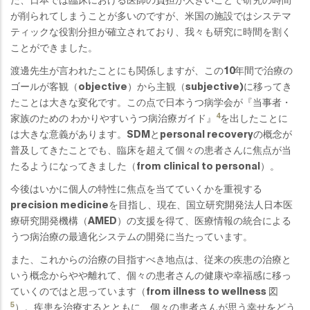
が削られてしまうことが多いのですが、米国の施設ではシステマ
ティックな役割分担が確立されており、我々も研究に時間を割く
ことができました。
渡邊先生が言われたことにも関係しますが、この10年間で治療の
ゴールが客観（objective）から主観（subjective)に移ってき
たことは大きな変化です。この点で日本うつ病学会が『当事者・
4
家族のための わかりやすいうつ病治療ガイド』
を出したことに
は大きな意義があります。SDMとpersonal recoveryの概念が
普及してきたことでも、臨床を超えて個々の患者さんに焦点が当
たるようになってきました（from clinical to personal）。
今後はいかに個人の特性に焦点を当てていくかを重視する
precision medicineを目指し、現在、国立研究開発法人日本医
療研究開発機構（AMED）の支援を得て、医療情報の統合による
うつ病治療の最適化システムの開発に当たっています。
また、これからの治療の目指すべき地点は、従来の疾患の治療と
いう概念からやや離れて、個々の患者さんの健康や幸福感に移っ
ていくのではと思っています（from illness to wellness 図
5
）。疾患を治療するとともに、個々の患者さんが思う幸せをどう