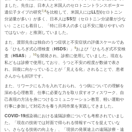
ました。先生は、日本人と米国人のセロトニントランスポーター
7,8
遺伝子タイプの研究
を比較して、米国人にはLL型(セロトニン
分泌量が多い）が多く、日本人はSS型（セロトニン分泌量が少な
い）ことにも着目し、「特に日本人の多くは不安に陥りやすいの
ではないか」と推測していました。
また、渡部先生は独自のうつ症状と不安症状の評価スケールであ
9
る「ひもろぎ式心理検査（HSDS）」
および「ひもろぎ式不安検
10
査（HSAS）」
を開発され、診察に使用していました。現在も
私どもは診療で使用しており、うつと不安の程度が数値で表さ
れ、回復に向かっていることが「見える化」されることで、患者
さんからも好評です。
また、リワークにも力を入れておられ、うつ病についての理解を
深める心理教育、仕事に必要な力を取り戻すオフィスワーク、自
己表現の方法を身につけるコミュニケーション教育、軽い運動や
行事に参加して対応力を養う共同作業を実践してきました。
COVID-19感染禍における遠隔診療についても考察されていまし
た。「現在の技術では対面で得られる情報すべてを捉えていな
い。さらなる技術の向上を」、「現状の発展途上の遠隔診療・遠