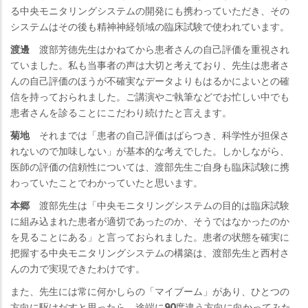
る中央モニタリングシステムの開発にも携わっていただき、その
システムはその後も精神神経領域の臨床試験で使われています。
渡邊
渡部芳德先生はかねてから患者さんの自己評価を重視され
ていました。私も当事者の声は大切と考えており、先生は患者さ
んの自己評価のほうが不確実なデータよりもはるかによいとの確
信を持っておられました。ご講演やご執筆などでお忙しい中でも
患者さんを診ることにこだわり続けたと言えます。
菊地
それまでは「患者の自己評価はばらつき、科学性が担保さ
れないので加味しない」が基本的な考えでした。しかしながら、
医師の評価の信頼性については、渡部先生ご自身も臨床試験に携
わっていたことでわかっていたと思います。
本郷
渡部先生は「中央モニタリングシステムの目的は臨床試験
に組み込まれた患者が適切であったのか、そうではなかったのか
を見ることにある」と言っておられました。患者の状態を確実に
把握する中央モニタリングシステムの構築は、渡部先生と西村さ
んの力で実現できたわけです。
また、先生には常に何かしらの「マイブーム」があり、ひとつの
方向に駆けだすと思ったら、途端に90度違う方向に向かってみた