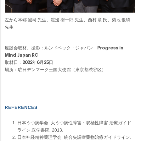
左から本郷 誠司 先生、渡邊 衡一郎 先生、西村 章 氏、菊地 俊暁
先生
座談会取材、撮影：ルンドベック・ジャパン Progress in
Mind Japan RC
取材日：2022年6月25日
場所：駐日デンマーク王国大使館（東京都渋谷区）
REFERENCES
日本うつ病学会. 大うつ病性障害・双極性障害 治療ガイド
ライン.医学書院. 2013.
日本神経精神薬理学会. 統合失調症薬物治療ガイドライン.