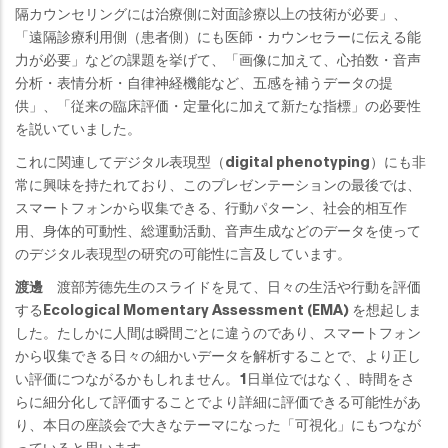
隔カウンセリングには治療側に対面診療以上の技術が必要」、
「遠隔診療利用側（患者側）にも医師・カウンセラーに伝える能
力が必要」などの課題を挙げて、「画像に加えて、心拍数・音声
分析・表情分析・自律神経機能など、五感を補うデータの提
供」、「従来の臨床評価・定量化に加えて新たな指標」の必要性
を説いていました。
これに関連してデジタル表現型（digital phenotyping）にも非
常に興味を持たれており、このプレゼンテーションの最後では、
スマートフォンから収集できる、行動パターン、社会的相互作
用、身体的可動性、総運動活動、音声生成などのデータを使って
のデジタル表現型の研究の可能性に言及しています。
渡邊
渡部芳德先生のスライドを見て、日々の生活や行動を評価
するEcological Momentary Assessment (EMA) を想起しま
した。たしかに人間は瞬間ごとに違うのであり、スマートフォン
から収集できる日々の細かいデータを解析することで、より正し
い評価につながるかもしれません。1日単位ではなく、時間をさ
らに細分化して評価することでより詳細に評価できる可能性があ
り、本日の座談会で大きなテーマになった「可視化」にもつなが
っていると思います。