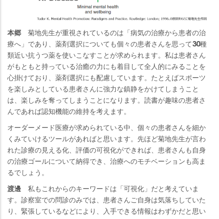
本郷
菊地先生が重視されているのは「病気の治療から患者の治
療へ」であり、薬剤選択についても個々の患者さんを思って30種
類近い抗うつ薬を使いこなすことが求められます。私は患者さん
がもともと持っている治癒の力にも着目して全人的にみることを
心掛けており、薬剤選択にも配慮しています。たとえばスポーツ
を楽しみとしている患者さんに強力な鎮静をかけてしまうこと
は、楽しみを奪ってしまうことになります。読書が趣味の患者さ
んであれば認知機能の維持を考えます。
オーダーメード医療が求められている中、個々の患者さんを細か
くみていけるツールがあればと思います。先ほど菊地先生が言わ
れた診療の見える化、評価の可視化ができれば、患者さんも自身
の治療ゴールについて納得でき、治療へのモチベーションも高ま
るでしょう。
渡邊
私もこれからのキーワードは「可視化」だと考えていま
す。診察室での問診のみでは、患者さんご自身は気落ちしていた
り、緊張しているなどにより、入手できる情報はわずかだと思い