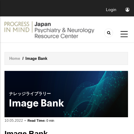
Login
Home
/
Image Bank
Breadcrumb
ナレッジライブラリー
Image Bank
10.05.2022
Read Time:
0 min
Image Bank