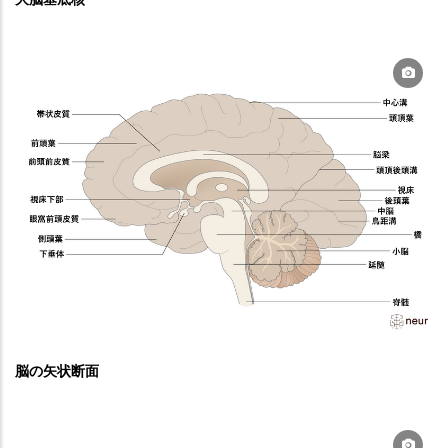
脳の矢状断面