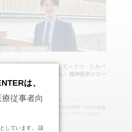
うつ病
精神疾患全般
14.07.2026
うつ病の真の回復を目指して～うつ・リカバ
リー外来での取り組みから～ 精神医学クロー
CENTERは、
ズアップVol.31
医療従事者向
うつ病, 精神疾患全般
07.08.2026
復職支援におけるMBCの実践～SDMの基盤
として～ 精神医学クローズアップVol.32
としています。 該