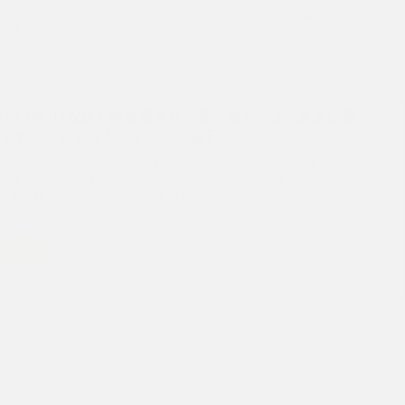
講座） 演者／小笠原 一能 先生 （名古屋大学医学部附属病院 卒
研...
ser
病
01.05.2026
t
ーナルニュース
026.05.01投稿〕思春期後期～若年成人では、週末に寝
をすることで抑うつリスクが低下か
期後期～若年成人においては、週末に寝だめ（Weekend catch-
 sleep；WCS）をすることで、抑うつリスクが低下する可能性が
する研究結果が、「Journal of Affective Di...
もっと