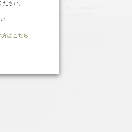
うつ病, パーキンソン病
06.08.2026
ください。
高齢期のうつ病はパーキンソン病やレビー
小体型認知症の前駆症状である可能性
さい
知りたい方はこちら
人気シリーズ
目標達成尺度 “Goal Attainment Scale for
Depression” （GAS-D）日本語版について
SEE MORE