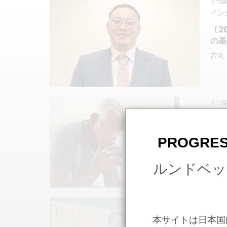
Tea
うつ病
Tex
イン
〔2
の基
吉丸
Tea
うつ病
Tex
ジャ
〔2
PROGRES
ビー
大規
ルンドベッ
型認
は、
び骨
Tea
うつ病
Tex
イン
本サイトは日本国