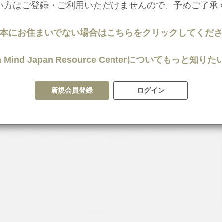
026.07.14投稿〕うつ病の真の回復を目指して～うつ・
い方はご登録・ご利用いただけませんので、予めご了承
バリー外来での取り組みから～ 精神医学クローズアッ
l.31
本にお住まいでない場合はこちらをクリックしてくだ
 圭一郎 先生 （大阪医科薬科大学医学部 神経精神医学教
教授） ...
 in Mind Japan Resource Centerについてもっと
ser
病
09.07.2026
t
ーナルニュース
新規会員登録
ログイン
026.07.09投稿〕歯や口の困りごとがうつ病と関係？
人成人1.5万人を追跡調査
タルヘルス対策は精神症状そのものに焦点が当てられてきた一
、日常生活に身近な身体的要因との関連は十分に検討されてこ
った。そうした中、日本人成人約1万5,000人を1年間追跡した
研究により、歯や口の困り...
ser
病
17.06.2026
t
ーナルニュース
026.06.17投稿〕喘息患者では血清BDNF濃度が抑うつ
および喘息重症度と正の関連