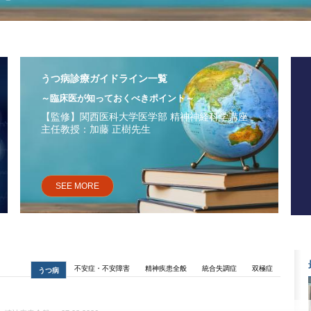
うつ病診療ガイドライン一覧
～臨床医が知っておくべきポイント～
【監修】関西医科大学医学部 精神神経科学講座
主任教授：加藤 正樹先生
SEE MORE
不安症・不安障害
精神疾患全般
統合失調症
双極症
うつ病