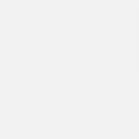
患者において、血清中の脳由来神経栄養因子（brain-derived
rotrophic factor；BDNF）濃度は、抑うつ症状および喘息の重症
れぞれ正の相関を示すことが、「Journal of...
ser
, 精神疾患全般
18.05.2026
t
タビュー
026.05.18投稿〕子ども・若者の抑うつ、自殺防止（後
）産官学の連携による研究成果の社会実装化に向けて
医学クローズアップVol.29
における10代と20代の死亡原因の第1位は自殺です1。自殺が
代の死亡原因の第1位となっているのはG7のなかで日本が唯一で
1、非常に深刻な状況と言えます。 本対談では、内閣府のムー
ョット型研究開発事...
ser
病
12.05.2026
t
t
026.05.12投稿〕改訂うつ病ガイドラインの新たな視点
まえた抗うつ薬治療【学会共催シンポジウム】
／加藤 正樹 先生 （関西医科大学医学部 精神神経科学講座） 座
演者／伊賀 淳一 先生 （愛媛大学大学院医学系研究科 精神神経