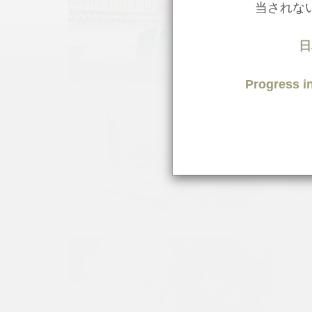
〔2
当されな
リカ
プVo
日
西田
室 准
Progress
Tea
うつ
Tex
ジャ
〔2
日本
メン
方で
なか
縦断
Tea
うつ
Tex
ジャ
〔2
症状