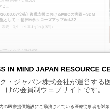
ser
, 精神疾患全般
07.08.2026
t
タビュー
026.08.07投稿〕復職支援におけるMBCの実践～SDM
盤として～ 精神医学クローズアップVol.32
 和宏 先生 （久喜すずのき病院） ...
ser
, パーキンソン病
06.08.2026
t
ーナルニュース
026.08.06投稿〕高齢期のうつ病はパーキンソン病やレ
S IN MIND JAPAN RESOURCE 
小体型認知症の前駆症状である可能性
模な症例対照研究により、パーキンソン病（PD）やレビー小体
ク・ジャパン株式会社が運営する
知症（LBD）患者では、診断前後におけるうつ病の発症リスク
対照群である関節リウマチ（RA）、慢性腎臓病（CKD）、およ
けの会員制ウェブサイトです。
粗鬆症（OP）の患者よ...
ser
, 精神疾患全般
14.07.2026
t
タビュー
内の医療提供施設にご勤務されている医療従事者を対象