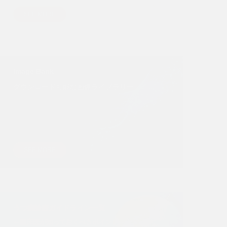
SEE MORE
Image Bank
ダウンロード可能な画像ライブラリー
SEE MORE
うつ病診療ガイドライン一覧
～臨床医が知っておくべきポイント～