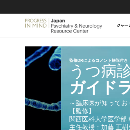
PROGR
IN MIND
JAPAN
ジャー
監修DRによるコメント解説付き
うつ病診療
ガイドライン
～臨床医が知っておくべきポイ
【監修】
関西医科大学医学部 精神神経科
主任教授：加藤 正樹先生