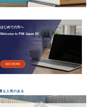
【医学監
はじめての方へ
目標達成尺度
Depre
Welcome to PIM Japan RC
SEE MORE
SEE 
最も人気のある