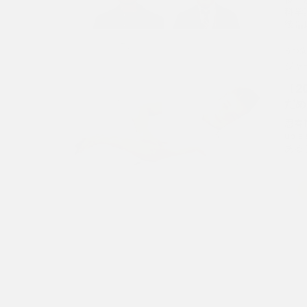
科学
後臨床
Tea
うつ
Tex
ジャ
〔2
だめ
思春
up
あると