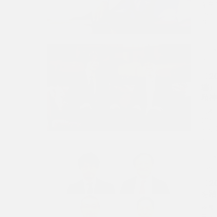
喘息
neu
度とそ
Tea
うつ病
Tex
イン
〔2
編
精神
日本
10
あり
ンシ
Tea
うつ
Tex
Even
〔2
を踏
座長
長・