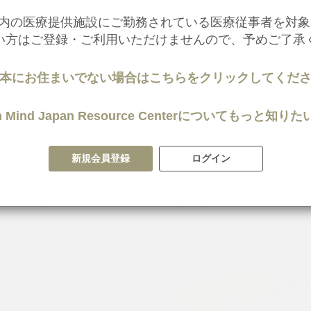
内の医療提供施設にご勤務されている医療従事者を対象
い方はご登録・ご利用いただけませんので、予めご了承
本にお住まいでない場合はこちらをクリックしてくだ
 in Mind Japan Resource Centerについてもっと
うつ病
新規会員登録
ログイン
記事
Webinar
記事
「うつ病診療におけるデジタルツー
第9回「周産期メンタルヘルス～
性を考える」
が出来ること～」