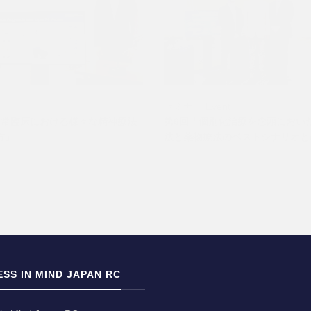
セミナー
Event
日常臨床における様々な精神療法
第6回「個別化治療を念頭におい
方」
法と薬物療法のベストシナリオと
SS IN MIND JAPAN RC