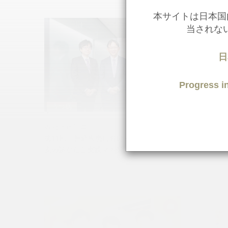
本サイトは日本国
当されな
日
Progress
うつ病
うつ病
Webinar
記事
Webinar
第11回「神経疾患における不眠・うつ・不
第10回
安の診かたと実践マネジメント」
ルの可能