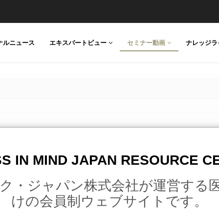
ESS
ナルニュース
エキスパートビュー
セミナー動画
ナレッジラ
S IN MIND JAPAN RESOURCE 
ションの概要だけでなく、座長・演者の先生方にお伺いしたウ
ク・ジャパン株式会社が運営する
質問への回答、また、座長・演者の先生方のこぼれ話やエピソ
介します。
けの会員制ウェブサイトです。