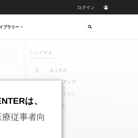
ログイン
イブラリー
シェアする
CENTERは、
ェビナー
医療従事者向
ードなど