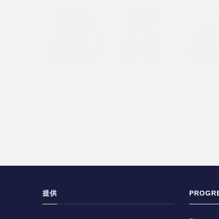
Webinar
Webinar
第8回「うつ病患者の復職 産業メンタル
第7回「
ヘルスのエキスパートが複眼的に考える」
の活かし
提供
PROGRE