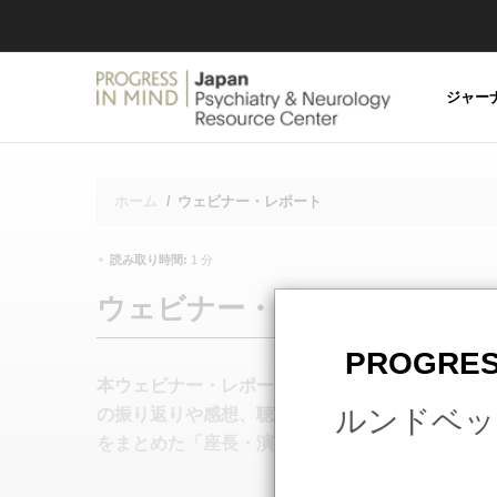
PROGR
IN MIND
JAPAN
ジャー
ホーム
/
ウェビナー・レポート
Breadcrumb
読み取り時間:
1 分
ウェビナー・レポート
PROGRES
本ウェビナー・レポートでは、講演やディスカッ
ルンドベッ
の振り返りや感想、聴講者よりお寄せいただいた
をまとめた「座長・演者 Inside Story」をご紹