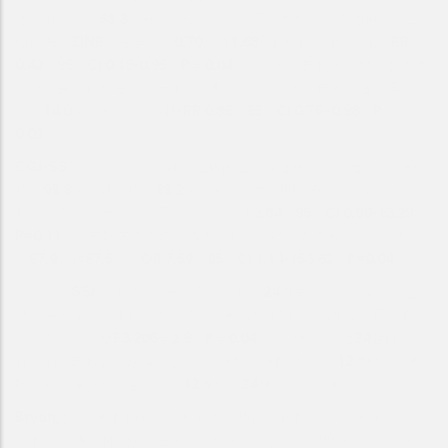
遂の再発率が58.3％有意に低いことが示された（ゼロ過剰負の二
項分布〔ZINB〕モデル、0.70回対1.68回/人年、調整率比〔RR〕
0.42、95％CI 0.18-0.95、P＝0.04）。これら自殺未遂歴のある者
では、完了したモジュール数が1つ増えるごとに自殺未遂の再発
率は14.0％低下した（調整RR 0.86、95％CI 0.76–0.98、P＝
0.02）。
CGI-SSスコアによる評価で臨床的改善を達成した割合は、治療
群で95.8％、対照群で89.2％であり、両群間に有意な差はなかっ
たが（ロジスティック回帰、オッズ比2.84、95％CI 0.80-13.29、
P=0.11）、自殺未遂歴のある者においては、差は有意であった
（97.9％対87.5％、OR 7.59、95％CI 1.14-153.62、P=0.04）。
さらに、SSIスコアのベースラインから24週までの経過を、混合
効果モデルで評価したところ、群×追跡調査時点の相互作用は有
意であり（調整F3,206＝2.9、P＝0.04）、治療群では24週目まで
持続的に自殺念慮が減少したのに対し、対照群では12週目まで自
殺念慮が減少したものの、12週から24週までは増加に転じた。
Bryanは、「自殺防止に特化した治療は、自殺念慮や衝動の軽減
に非常に効果的だが、退院してからこのような治療を行ってくれ