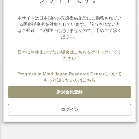
本サイトは日本国内の医療提供施設にご勤務されてい
る医療従事者を対象としています。 該当されない方
はご登録・ご利用いただけませんので、予めご了承く
ださい。
日本にお住まいでない場合はこちらをクリックしてく
ださい
Progress in Mind Japan Resource Centerについて
もっと知りたい方はこちら
新規会員登録
提供元：AJ Advisers LLCヘルスデージャパン
ログイン
自殺防止に特化した認知行動療法（CBT）を提供するス
マートフォン（以下、スマホ）のアプリは、自殺リスク