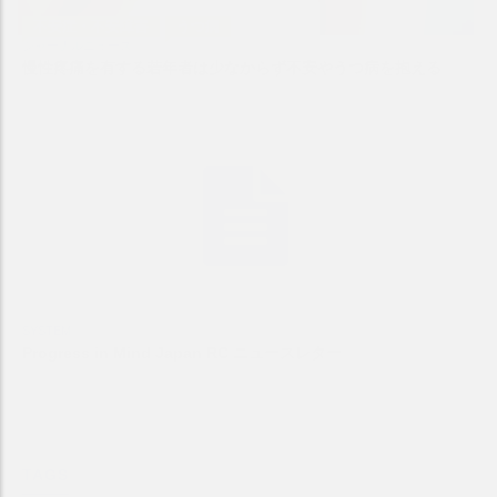
不安症・不安障害
うつ病
ジャーナルニュース
慢性疼痛を有する若年者は少なからず不安やうつ病を抱える
SYSTEM
Progress in Mind Japan RC ニュースレター
TAGS