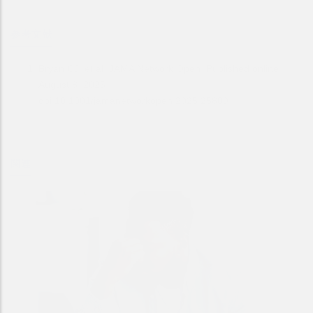
参考文献
Bryan CJ, et al. JAMA Network Open. Published online
August 8, 2025.
doi:10.1001/jamanetworkopen.2025.25809
関連