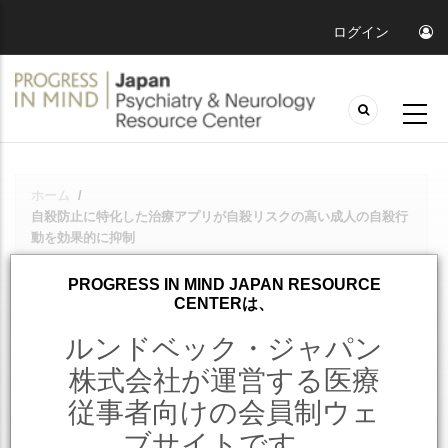
ログイン
ホーム
/
Breadcrumb
自殺防止に特化した治療アプリが自殺リスクの高い成人の自殺行
動を効果的に抑制
PROGRESS IN MIND JAPAN RESOURCE
不安症・不安障害
うつ病
27.11.2025
読み取り時間:
1 分
CENTERは、
自殺防止に特化した治療アプリが
ルンドベック・ジャパン
自殺リスクの高い成人の自殺行動
株式会社が運営する医療
従事者向けの会員制ウェ
を効果的に抑制
ブサイトです。