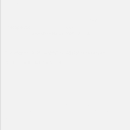
る人はなかなか見つからない。自殺防止特化型の治療アプリを使
えば、このことは解決できると思われる」と述べている。
なお、数名の著者が、この研究に資金提供したOui
Therapeutics社との利益相反（COI）に関する情報を明らかに
している。（HealthDay News 2025年8月14日）
Copyright © 2025 HealthDay. All rights reserved.
Photo Credit: Adobe Stock
※本コーナーの情報は、AJ Advisers LLCヘルスデージャパン提供
の情報を元に掲載しており、著作権法により保護されておりま
す。個人的な利用以外の目的に使用すること等は禁止されていま
すのでご注意ください。