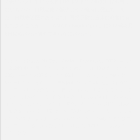
の高い成人における初回自殺未遂までの時間には影響し
ないものの、自殺念慮の減少とその維持に役立ち、ま
た、自殺未遂歴のある者では再発予防と臨床的改善に有
効であることが、「JAMA Network Open」に2025年8月
1
8日掲載された研究で明らかにされた
。
米オハイオ州立大学医学部のCraig J. Bryanらは、2022年4月か
ら2024年4月の間に自殺リスクのため入院した18歳以上の患者
339人（平均年齢27.9歳、女性66.1％、原疾患は大うつ病性障害
や不安症など）を対象に、自殺防止特化型のCBTを提供するスマ
ホアプリを用いた介入により自殺行動を減らすことができるか検
討した。対象者に、まず自殺リスク評価、支持的傾聴、危機対応
リソース、臨床医による評価、安全に過ごすための対策、外来へ
の紹介などから成る通常の治療（TAU）を行った。次に、デジタ
ル治療アプリによる介入を受ける群（治療群、168人）または対
照アプリによる介入を受ける群（対照群、171人）にランダムに
割り付けた。