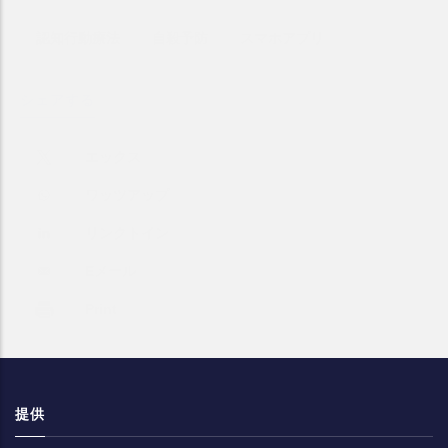
認知行動療法
自殺予防
スマホアプリ
シェアする
提供