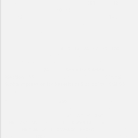
デジタル治療アプリは、自殺防止特化型のCBTに基づく12セッシ
ョンの教育モジュール（各10〜15分）で構成されていた。対照ア
プリも12セッションで構成されており、その内容は、TAUで通常
提供されるようなものであった。全ての対象者は、入院中に第１
回のセッションを受け、その後のセッションは退院後に自分のペ
ースで実施可能だった。
対象者を、ベースラインから4、8、12、24、52、78、104週目に
リモート面接により追跡調査した。主要評価項目は、追跡期間中
の初回自殺未遂までの日数、副次評価項目は、自殺念慮の変化
（ベースラインから24週まで、Scale for Suicide
Ideation〔SSI〕で評価）、臨床医による改善度（Clinical
Global Impression for Severity of Suicidality〔CGI-SS〕
で評価）などであった。
1回以上の追跡調査を受けた266人を対象に最初の自殺未遂までの
時間を評価したところ、治療群と対照群の間に有意な差は認めら
れなかった（ログランク検定：χ21 ＝3.6、P＝0.06、ハザード比
〔HR〕2.01、95％信頼区間〔CI〕0.96-4.19、Cox比例ハザード
モデル：HR 1.94、95％CI 0.92-4.08、P=0.08）。しかし、自殺
未遂歴を有する170人に限れば、治療群で対照群に比べて自殺未