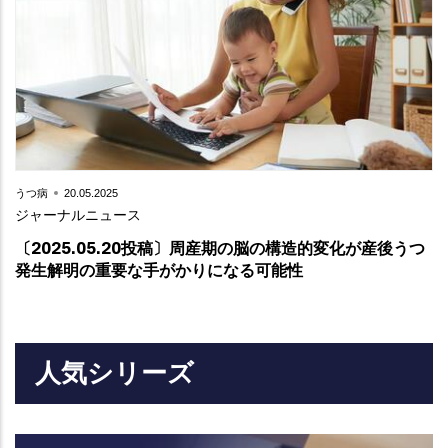
Teaser
うつ病
20.05.2025
Text
ジャーナルニュース
〔2025.05.20投稿〕周産期の脳の構造的変化が産後うつ
発生解明の重要な手がかりになる可能性
人気シリーズ