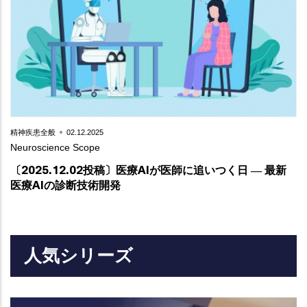
Teaser
精神疾患全般
02.12.2025
Text
Neuroscience Scope
〔2025.12.02投稿〕医療AIが医師に追いつく日 ― 最新
医療AIの診断技術開発
人気シリーズ