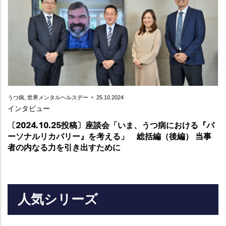
Teaser
うつ病, 世界メンタルヘルスデー
25.10.2024
Text
インタビュー
〔2024.10.25投稿〕座談会「いま、うつ病における『パ
ーソナルリカバリー』を考える」 総括編（後編） 当事
者の内なる力を引き出すために
人気シリーズ