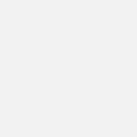
1.64（同1.57-1.72、P＜0.001）、心房細動で1.15（同1
CVDイベントについても女性での関連性の方が強いこと
*a
であった
。
研究グループは、本研究は観察研究であり、うつ病とCV
や、性別に関係なく、全ての患者に対してうつ病の定期
している。一方、論文の共著者である、東京大学医学部附
いるが、それは特に女性で強い。このような結果をもたら
処するための、的を絞った予防・治療戦略を策定できる
男性でも女性でも最適な治療が受けられるようになり、C
2
ス
の中で述べている。
なお、複数の著者が、医療機器・テクノロジー企業との利益相反
年3月15日）
注釈
*a
心筋梗塞：P=0.0173、狭心症：P<0.001、脳卒中：P=0.0350、心