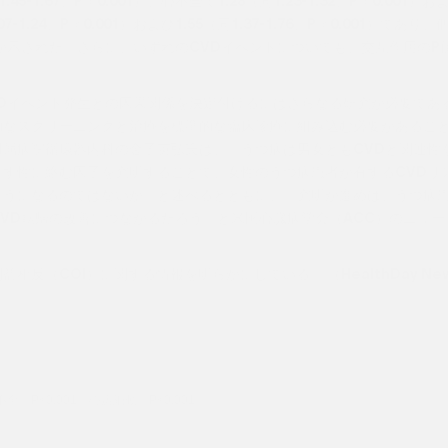
.07-1.24、P＜0.001）および1.55（同1.37-1.76、P＜0.001）であり
が示された。さらに、いずれのCVDイベントについても、交互作用のP
Dイベント発生との因果関係を決定付けるにはさらなる研究が必要であ
的なスクリーニングと治療を標準的な臨床診療に組み込む必要があるこ
属病院循環器内科の金子英弘氏は、「うつ病は男女ともCVDと関連性
す性に絡む因子を究明することで、女性のうつ病患者が有するCVDリ
ようになるのではないか」と述べるとともに、「究明が進めば、うつ病
VD転帰の改善につながるだろう」と米国心臓病学会（ACC）のニュー
（COI）に関する情報を明らかにしている。 （HealthDay News
不全：P<0.001、心房細動：P<0.001