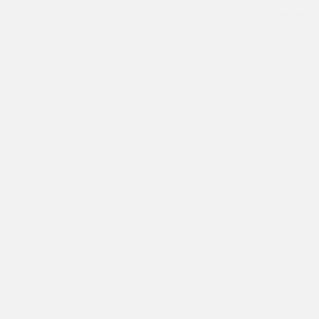
Copyright © 2024 HealthDay. All rights reserved.
Photo Credit: Adobe Stock
※本コーナーの情報は、AJ Advisers LLCヘル
的な利用以外の目的に使用すること等は禁止されていま
参考文献
Senoo K, et al. JACC: Asia. 2024 April, 4 (4) 279–
米国心臓病学会（ACC）Press Release Mar 13 20
wit…
（2024年7月25日閲覧）