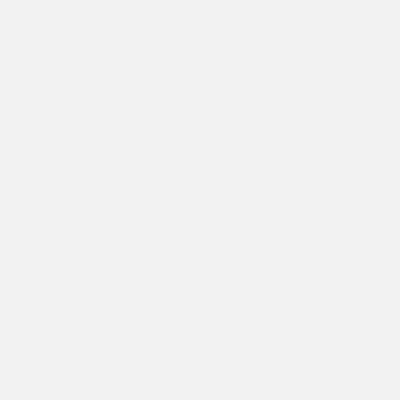
る研究
表された
との関連
は、心筋
。Cox比
果、うつ
＜
ことから、
1.28、
.001）、
よび