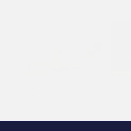
関連
うつ病
双極性
ジャーナルニュース
ジャーナル
思春期後期～若年成人では、週末に寝だめ
Fitbi
をすることで抑うつリスクが低下か
ズムで双