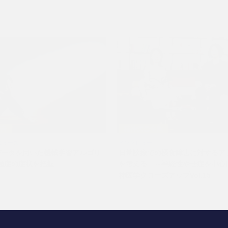
障害
精神疾患全般
ニュース
インタビュー
tのデータを用いた機械学習アルゴリ
日常診療での摂食障害に対するア
極症の症状を把握
を考える ～神経性やせ症を中心
神医学クローズアップVol.15