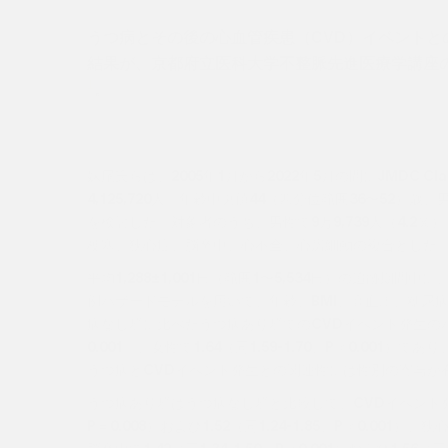
うつ病とその後の心血管疾患（CVD）イベント
結果が、京都府立医科大学不整脈先進医療学講座の妹尾
1
。
妹尾氏らは、2005年1月から2022年5月の間にJMDC Cl
4,125,720人〔年齢中央値44（四分位範囲36〜52）
を検討した。対象者のうち、男性で9万9,739人（4.2％
梗塞、狭心症、脳卒中、心不全、心房細動の複合とした
平均1,288±1,001日（範囲1〜5,534日）の追跡期間中
例ハザードモデルを用いて、年齢、BMI、高血圧、糖尿
病なし群に比べたうつ病あり群でのCVDイベント発生のハザード
0.001〕、女性で1.64（同1.59-1.70、P＜0.0
うつ病とCVDイベント発生との関連性には性別の寄与が
うつ病あり群はうつ病なし群と比較して、CVDイベント発生のH
P＝0.008）および1.52（同1.24-1.85、P＜0.001）、狭心
脳卒中で1.42（同1.34-1.50、P＜0.001）および1.56（同1