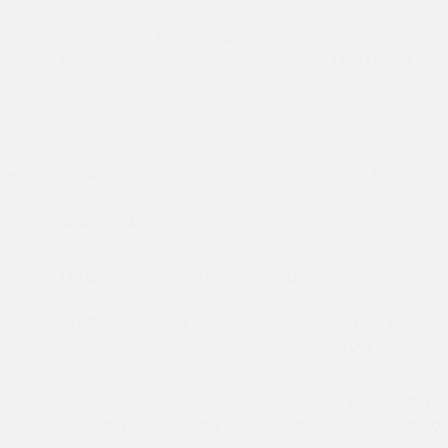
との間には、男女ともに有意な関連があり、特に女性で強いとす
恵太郎氏らにより「JACC: Asia」に2024年3月12日発
aims Databaseに登録された、CVDや腎不全の既往がない18〜75歳の
歳、男性2,370,986人〕のデータを用いて、うつ病とその後のCVDイベント
）、女性で78,358人（4.5％）にうつ病の診断歴があった。主要評価項目
。
に、男性では119,084件、女性では61,797件のCVD診断が記録されていた
病、脂質異常症、喫煙、飲酒、運動不足を調整して男女別に解析した結
比（HR）は、男性で1.39〔95％信頼区間（CI）1.35-1.42、P
01）であり、女性での関連性の方が強かった。交互作用のP値は＜0.001であった
有意であることが示された。
Rは男性および女性でそれぞれ、心筋梗塞では1.16（95％CI 1.04-
症で1.46（同1.41-1.52、P＜0.001）および1.68（同1.60-1.76、P＜0
.45-1.67、P＜0.001）、心不全で1.28（同1.23-1.32、P＜0.001）お