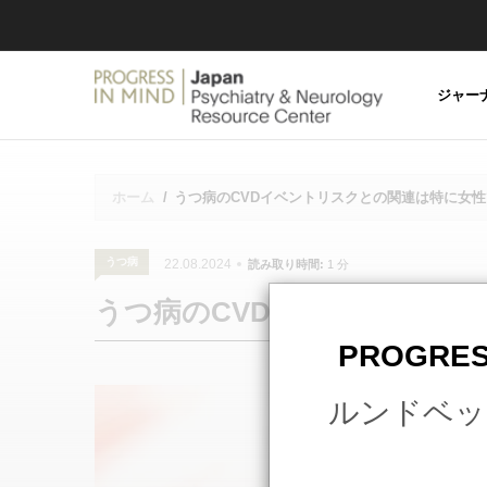
PROGR
IN MIND
JAPAN
ジャー
ホーム
/
うつ病のCVDイベントリスクとの関連は特に女
Breadcrumb
うつ病
22.08.2024
読み取り時間:
1 分
うつ病のCVDイベントリスク
PROGRES
ルンドベッ