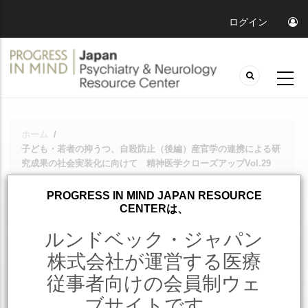
ログイン
ホーム
/
Breadcrumb
子ども・若者の抑うつ、自殺防止（後編）産官学の連携による研
究成果の社会実装化に向けて 精神医学クローズアップVol.29
PROGRESS IN MIND JAPAN RESOURCE
うつ病
精神疾患全般
18.05.2026
読み取り時間:
1 分
CENTERは、
子ども・若者の抑うつ、自殺防止
ルンドベック・ジャパン
（後編）産官学の連携による研究
株式会社が運営する医療
従事者向けの会員制ウェ
成果の社会実装化に向けて 精神
ブサイトです。
医学クローズアップVol.29