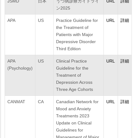
JSMD
日本
うつ病診療ガイドライ
URL
詳細
ン2025
APA
US
Practice Guideline for
URL
詳細
the Treatment of
Patients with Major
Depressive Disorder
Third Edition
APA
US
Clinical Practice
URL
詳細
(Psychology)
Guideline for the
Treatment of
Depression Across
Three Age Cohorts
CANMAT
CA
Canadian Network for
URL
詳細
Mood and Anxiety
Treatments 2023
Update on Clinical
Guidelines for
Management of Major