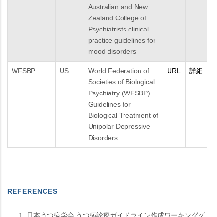
Australian and New
Zealand College of
Psychiatrists clinical
practice guidelines for
mood disorders
WFSBP
US
World Federation of
URL
詳細
Societies of Biological
Psychiatry (WFSBP)
Guidelines for
Biological Treatment of
Unipolar Depressive
Disorders
REFERENCES
日本うつ病学会 うつ病診療ガイドライン作成ワーキンググ