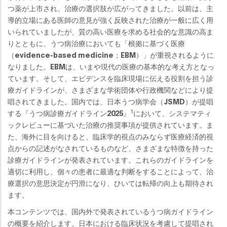
つ薬が上市され、治療の選択肢が広がってきました。以前は、主
導的立場にある医師の意見が強く反映された治療が一般に広く用
いられていましたが、質の高い医療を求める社会的な意識の高ま
りとともに、うつ病治療においても「根拠に基づく医療
（evidence-based medicine；EBM）」が重視されるように
なりました。EBMは、いまや現代の医療の基本的な考え方となっ
ています。そして、エビデンスを臨床現場に伝える役割を担う診
療ガイドラインが、さまざまな学術団体や行政機関などにより提
唱されてきました。国内では、日本うつ病学会（JSMD）が提唱
1
する『うつ病診療ガイドライン2025』
において、システマティ
ックレビューに基づいた治療の推奨事項が提供されています。ま
た、海外に目を向けると、臨床学的視点のみならず医療経済的視
点からの記述がなされているものなど、さまざまな特徴を持った
診療ガイドラインが発表されています。これらのガイドラインを
適切に利用し、個々の患者に最適な判断をすることによって、治
療選択の意思決定が円滑になり、ひいては転帰の向上も期待され
ます。
本コンテンツでは、国内外で発表されているうつ病ガイドライン
の概要を紹介します。日本における臨床状況を考慮して提唱され