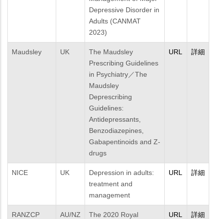
Depressive Disorder in
Adults (CANMAT
2023)
Maudsley
UK
The Maudsley
URL
詳細
Prescribing Guidelines
in Psychiatry／The
Maudsley
Deprescribing
Guidelines:
Antidepressants,
Benzodiazepines,
Gabapentinoids and Z-
drugs
NICE
UK
Depression in adults:
URL
詳細
treatment and
management
RANZCP
AU/NZ
The 2020 Royal
URL
詳細